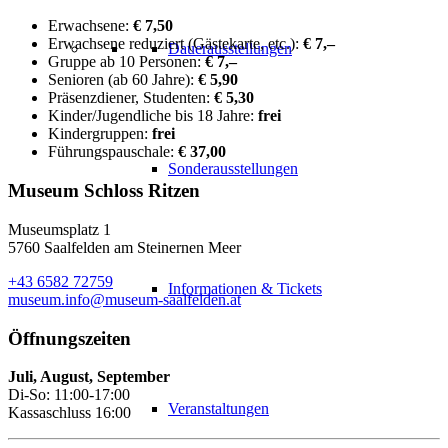
Erwachsene:
€ 7,50
Erwachsene reduziert (Gästekarte, etc.):
€ 7,–
Dauerausstellungen
Gruppe ab 10 Personen:
€ 7,–
Senioren (ab 60 Jahre):
€ 5,90
Präsenzdiener, Studenten:
€ 5,30
Kinder/Jugendliche bis 18 Jahre:
frei
Kindergruppen:
frei
Führungspauschale:
€ 37,00
Sonderausstellungen
Museum Schloss Ritzen
Museumsplatz 1
5760 Saalfelden am Steinernen Meer
+43 6582 72759
Informationen & Tickets
museum.info@museum-saalfelden.at
Öffnungszeiten
Juli, August, September
Di-So: 11:00-17:00
Veranstaltungen
Kassaschluss 16:00